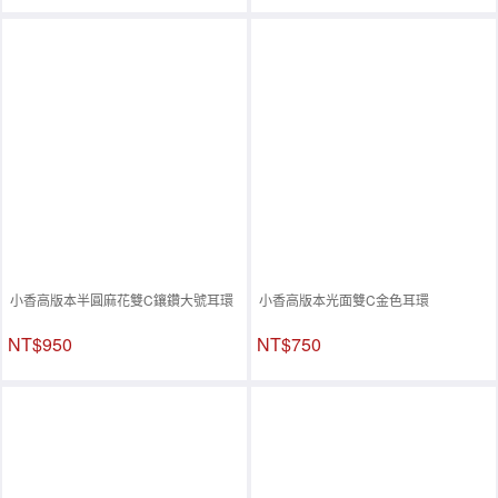
小香高版本半圓麻花雙C鑲鑽大號耳環
小香高版本光面雙C金色耳環
NT$950
NT$750