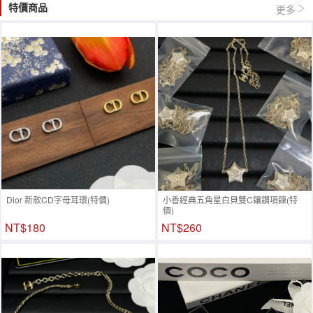
特價商品
更多
Dior 新款CD字母耳環(特價)
小香經典五角星白貝雙C鑲鑽項鍊(特
價)
NT$180
NT$260