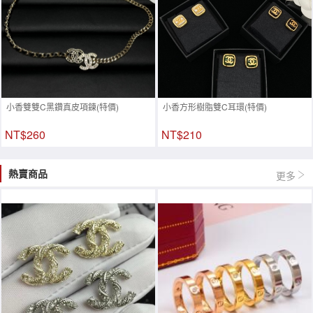
小香雙雙C黑鑽真皮項鍊(特價)
小香方形樹脂雙C耳環(特價)
NT$260
NT$210
熱賣商品
更多