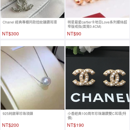
Chanel 經典專櫃同款扭紋鑲鑽耳環
明星最愛cartier卡地亞Love系列螺絲超
窄版戒指(面寬0.4CM)
NT$300
NT$90
925純銀單珍珠項鍊
小香經典100周年珍珠鑲鑽雙C耳環(特
價)
NT$200
NT$190