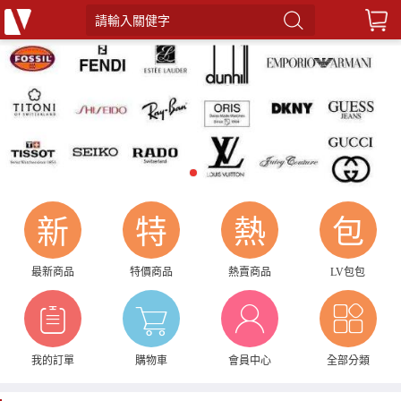
請輸入關健字
1
2
新
特
熱
包
最新商品
特價商品
熱賣商品
LV包包
我的訂單
購物車
會員中心
全部分類